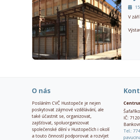
15
V zář
Výsta
O nás
Kont
Posláním CVČ Hustopeče je nejen
Centru
poskytovat zájmové vzdělávání, ale
Šafařík
také účastnit se, organizovat,
IČ: 712
zajišťovat, spoluorganizovat
Bankovn
společenské dění v Hustopečích i okolí
Tel.: 77
a touto činností podporovat a rozvíjet
pavucin