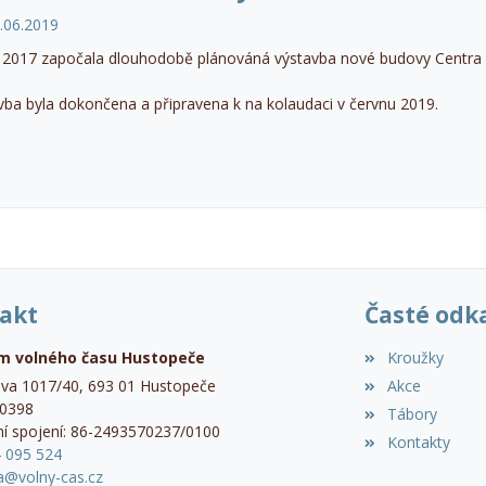
.06.2019
í 2017 započala dlouhodobě plánováná výstavba nové budovy Centra 
vba byla dokončena a připravena k na kolaudaci v červnu 2019.
akt
Časté odk
m volného času Hustopeče
Kroužky
ova 1017/40, 693 01 Hustopeče
Akce
00398
Tábory
í spojení: 86-2493570237/0100
Kontakty
4 095 524
a@volny-cas.cz