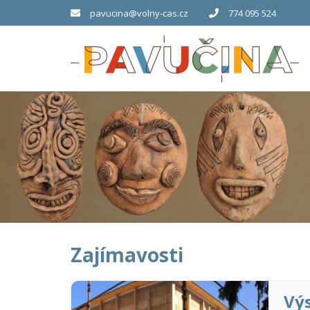
pavucina@volny-cas.cz
774 095 524
Zajímavosti
Vý