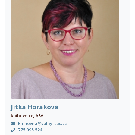
Jitka Horáková
knihovnice, A3V
knihovna@volny-cas.cz
775 095 524