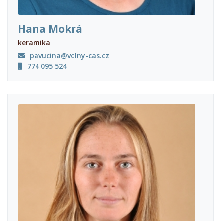
Hana Mokrá
keramika
pavucina@volny-cas.cz
774 095 524