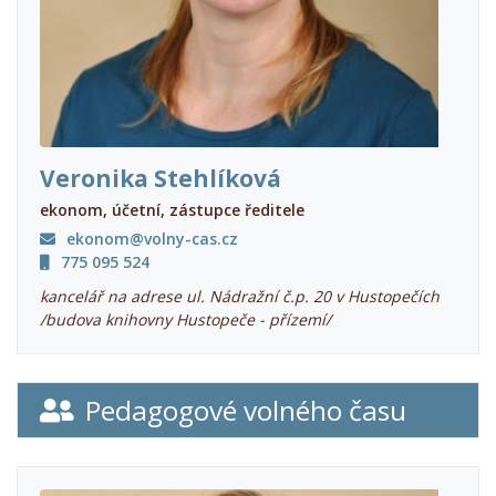
Veronika Stehlíková
ekonom, účetní, zástupce ředitele
ekonom@volny-cas.cz
775 095 524
kancelář na adrese ul. Nádražní č.p. 20 v Hustopečích
/budova knihovny Hustopeče - přízemí/
Pedagogové volného času