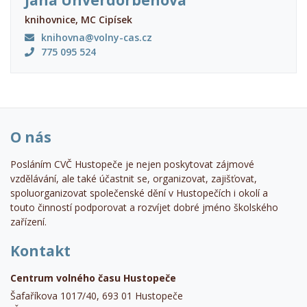
Jana Unverdorbenová
knihovnice, MC Cipísek
knihovna@volny-cas.cz
775 095 524
O nás
Posláním CVČ Hustopeče je nejen poskytovat zájmové
vzdělávání, ale také účastnit se, organizovat, zajišťovat,
spoluorganizovat společenské dění v Hustopečích i okolí a
touto činností podporovat a rozvíjet dobré jméno školského
zařízení.
Kontakt
Centrum volného času Hustopeče
Šafaříkova 1017/40, 693 01 Hustopeče