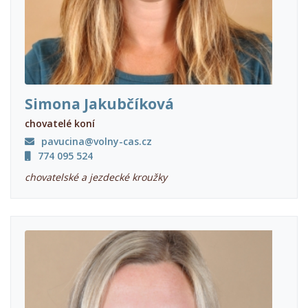
Simona Jakubčíková
chovatelé koní
pavucina@volny-cas.cz
774 095 524
chovatelské a jezdecké kroužky