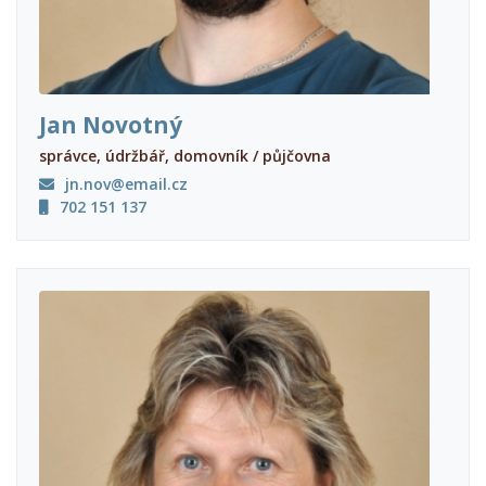
Jan Novotný
správce, údržbář, domovník / půjčovna
jn.nov@email.cz
702 151 137