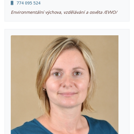
774 095 524
Environmentální výchova, vzdělávání a osvěta /EVVO/