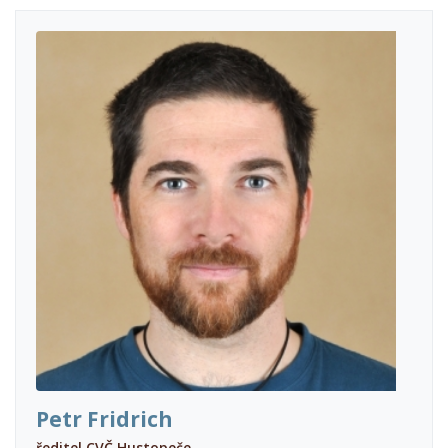
Petr Fridrich
ředitel CVČ Hustopeče